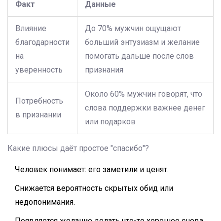
Факт
Данные
Влияние
До 70% мужчин ощущают
благодарности
больший энтузиазм и желание
на
помогать дальше после слов
уверенность
признания
Около 60% мужчин говорят, что
Потребность
слова поддержки важнее денег
в признании
или подарков
Какие плюсы даёт простое "спасибо"?
Человек понимает: его заметили и ценят.
Снижается вероятность скрытых обид или
недопонимания.
Появляется желание делать что-то хорошее снова,