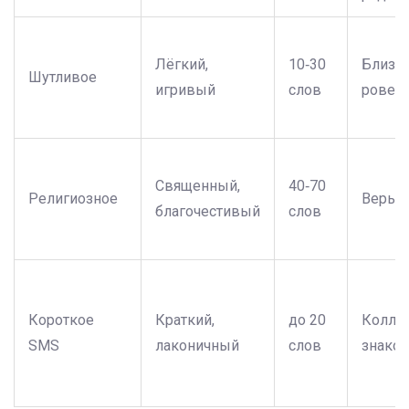
Лёгкий,
10‑30
Близки
Шутливое
игривый
слов
ровес
Священный,
40‑70
Религиозное
Веры 
благочестивый
слов
Короткое
Краткий,
до 20
Коллег
SMS
лаконичный
слов
знако