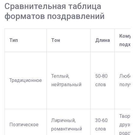
Сравнительная таблица
форматов поздравлений
Кому
Тип
Тон
Длина
подхо
Теплый,
50‑80
Любо
Традиционное
нейтральный
слов
получа
Творч
Лиричный,
30‑60
Поэтическое
друзья
романтичный
слов
родст