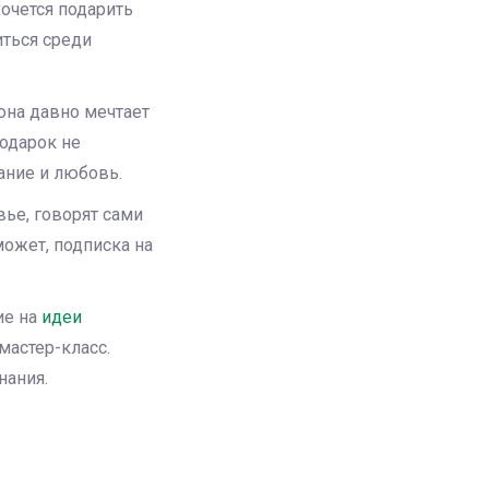
очется подарить
иться среди
 она давно мечтает
Подарок не
ание и любовь.
ье, говорят сами
может, подписка на
ие на
идеи
мастер-класс.
нания.