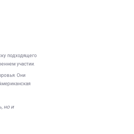
ску подходящего
реннем участии.
оровья. Они
 Американская
, но и