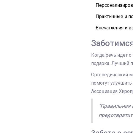
Персонализиров
Практичные и п
Впечатления и 
Заботимся
Когда речь идет о
подарка. Лучший п
Ортопедический м
помогут улучшить 
Ассоциация Хироп
"Правильная п
предотвратить
Забота о се