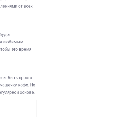
влениями от всех
 будет
ься любимым
чтобы это время
жет быть просто
 чашечку кофе. Не
егулярной основе.