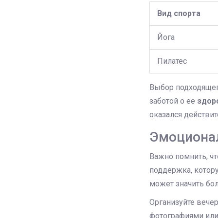
Вид спорта
Йога
Пилатес
Выбор подходящег
заботой о ее
здор
оказался действи
Эмоциона
Важно помнить, ч
поддержка, котор
может значить бо
Организуйте вече
фотографиями или 