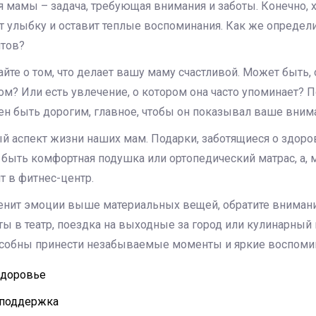
 мамы – задача, требующая внимания и заботы. Конечно, х
ет улыбку и оставит теплые воспоминания. Как же определ
тов?
айте о том, что делает вашу маму счастливой. Может быть,
ом? Или есть увлечение, о котором она часто упоминает? 
ен быть дорогим, главное, чтобы он показывал ваше вним
 аспект жизни наших мам. Подарки, заботящиеся о здоров
т быть комфортная подушка или ортопедический матрас, а, 
т в фитнес-центр.
енит эмоции выше материальных вещей, обратите вниман
ты в театр, поездка на выходные за город или кулинарный 
особны принести незабываемые моменты и яркие воспоми
здоровье
 поддержка