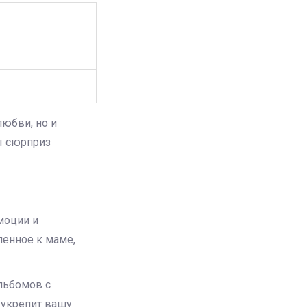
юбви, но и
бы сюрприз
моции и
ленное к маме,
льбомов с
 укрепит вашу