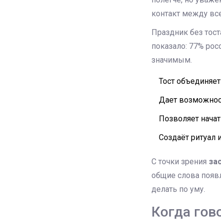
контакт между все
Праздник без тост
показало: 77% рос
значимым.
Тост объединяет
Дает возможност
Позволяет начат
Создаёт ритуал 
С точки зрения
за
общие слова появл
делать по уму.
Когда гов