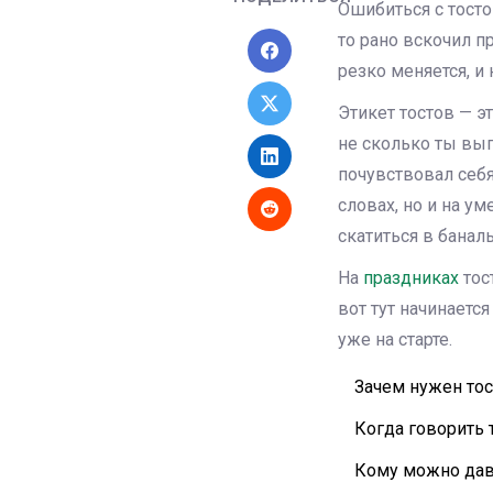
Ошибиться с тосто
то рано вскочил п
резко меняется, и
Этикет тостов — э
не сколько ты вы
почувствовал себ
словах, но и на у
скатиться в баналь
На
праздниках
тос
вот тут начинаетс
уже на старте.
Зачем нужен тос
Когда говорить 
Кому можно дава