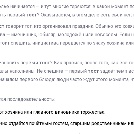
лье начинается — и тут многие теряются: в какой момент 
зать первый
тост
? Оказывается, в этом деле есть свои нег
ст
говорит тот, кто организовал праздник. Обычно это хозя
ва — именинник, юбиляр, молодожён или новосёлы. Если н
стоит спешить: инициатива передаётся по знаку хозяина или
износить первый
тост
? Как правило, после того, как все г
окалы наполнены. Не спешите — первый
тост
задаёт темп вс
началом первого блюда: люди часто ждут этого момента, ч
тая последовательность:
от хозяина или главного виновника торжества.
чно отдаётся почётным гостям, старшим родственникам ил