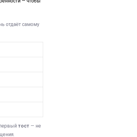
рённости — чтобы
чь отдаёт самому
: первый
тост
— не
щения.