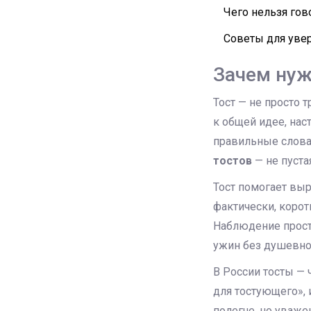
Чего нельзя гов
Советы для увер
Зачем нуж
Тост — не просто 
к общей идее, нас
правильные слова,
тостов
— не пуста
Тост помогает выр
фактически, корот
Наблюдение просто
ужин без душевно
В России тосты — 
для тостующего», 
полегче, но уваже