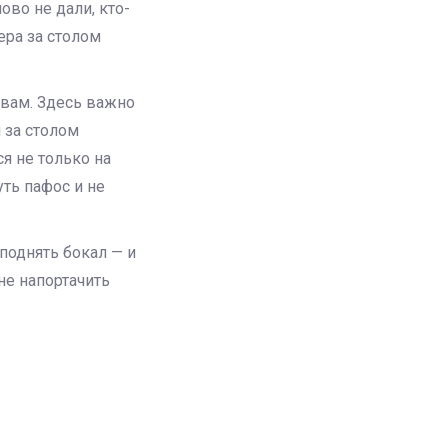
ово не дали, кто-
ера за столом
евам. Здесь важно
 за столом
я не только на
уть пафос и не
 поднять бокал — и
 не напортачить