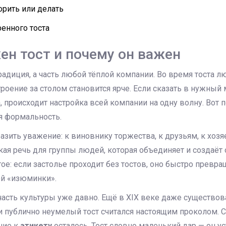
орить или делать
енного тоста
ен тост и почему он важен
традиция, а часть любой тёплой компании. Во время тоста
троение за столом становится ярче. Если сказать в нужный
 происходит настройка всей компании на одну волну. Вот 
я формальность.
азить уважение: к виновнику торжества, к друзьям, к хозя
кая речь для группы людей, которая объединяет и создаёт 
е: если застолье проходит без тостов, оно быстро превр
й «изюминки».
часть культуры уже давно. Ещё в XIX веке даже существов
и публично неумелый тост считался настоящим проколом. 
ние к
этикету
осталось. Тост словно маленький дар — он у