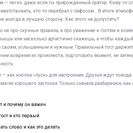
м — легко, даже если ты прирождённый оратор. Кому-то сл
риветствовать, кто-то перебрал с пафосом… В итоге атмосф
 не всегда в лучшую сторону. Как этого не допустить?
то не про скучные правила, а про уважение к гостям и хозя
пьешь или насколько артистично скажешь, а чтобы каждый
я своим, услышанным и нужным. Правильный тост держитс
мении вовремя их произнести, подготовить момент, не затян
ность.
т — как кнопка «пуск» для настроения. Друзья ждут повода
я магия хорошего застолья. Только сначала разберёмся, как
т и почему он важен
тост и кто первый
ть слово и как это делать