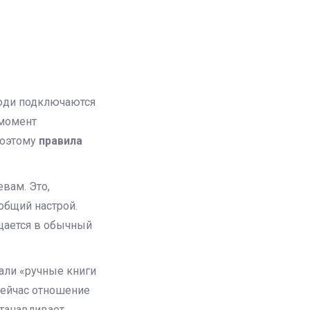
 люди подключаются
 момент
поэтому
правила
евам. Это,
общий настрой.
ащается в обычный
али «ручные книги
Сейчас отношение
станавливает