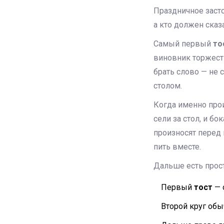
Праздничное засто
а кто должен ска
Самый первый
то
виновник торжест
брать слово — не 
столом.
Когда именно про
сели за стол, и б
произносят перед 
пить вместе.
Дальше есть прос
Первый
тост
— 
Второй круг обы