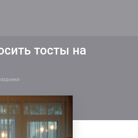
осить тосты на
разднике