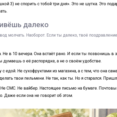
кой 3) не спорить с тобой три дня». Это не шутка. Это под
ать.
ивёшь далеко
овод молчать. Наоборот. Если ты далеко, твоё поздравлен
. Не в 10 вечера. Она встаёт рано. И если ты позвонишь в 
ы думаешь о её распорядке, а не о своём удобстве.
с едой. Не сухофруктами из магазина, а с тем, что она сама
елать твои пельмени. Не так, как ты. Но я старался. Приш
Не СМС. Не вайбер. Настоящее письмо на бумаге. Почтовы
о. Даже если она не говорит об этом.