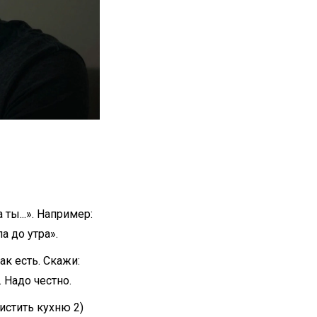
ты...». Например:
а до утра».
ак есть. Скажи:
. Надо честно.
истить кухню 2)