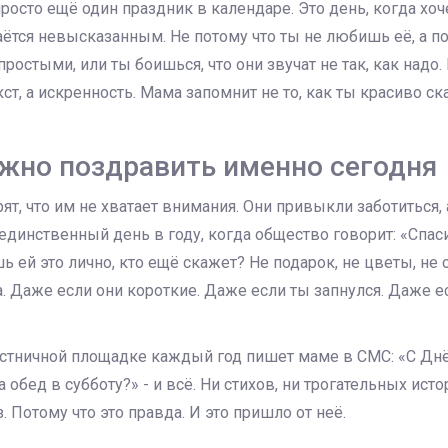
просто ещё один праздник в календаре. Это день, когда хоч
таётся невысказанным. Не потому что ты не любишь её, а п
ростыми, или ты боишься, что они звучат не так, как надо.
ст, а искренность. Мама запомнит не то, как ты красиво сказ
жно поздравить именно сегодня
т, что им не хватает внимания. Они привыкли заботиться, а
 единственный день в году, когда общество говорит: «Спасиб
ь ей это лично, кто ещё скажет? Не подарок, не цветы, не 
. Даже если они короткие. Даже если ты запнулся. Даже 
естничной площадке каждый год пишет маме в СМС: «С Днё
 обед в субботу?» - и всё. Ни стихов, ни трогательных исто
. Потому что это правда. И это пришло от неё.