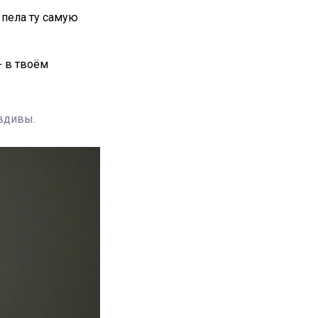
 пела ту самую
- в твоём
авдивы.