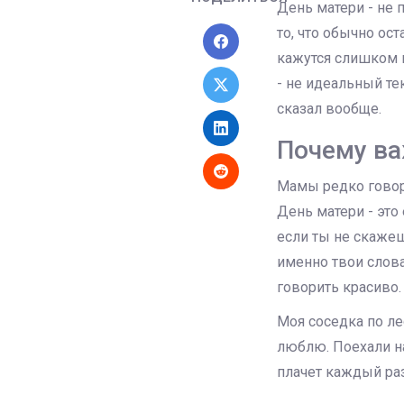
День матери - не 
то, что обычно ос
кажутся слишком п
- не идеальный тек
сказал вообще.
Почему ва
Мамы редко говоря
День матери - это
если ты не скажеш
именно твои слова
говорить красиво.
Моя соседка по л
люблю. Поехали на
плачет каждый раз