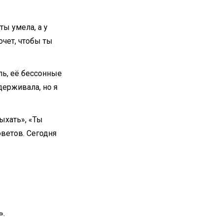
ы умела, а у
очет, чтобы ты
ль, её бессонные
ыдерживала, но я
ыхать», «Ты
оветов. Сегодня
».