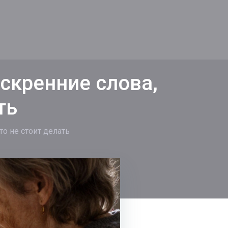
скренние слова,
ть
то не стоит делать