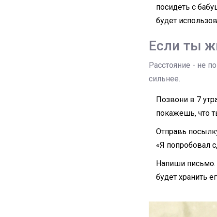
посидеть с бабуш
будет использов
Если ты ж
Расстояние - не п
сильнее.
Позвони в 7 утра
покажешь, что т
Отправь посылку 
«Я попробовал сд
Напиши письмо. 
будет хранить ег