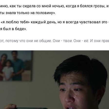
мню, как ты сидела со мной ночью, когда я боялся грозы, и
ты знала только на половину».
 «я люблю тебя» каждый день, но я всегда чувствовал это 
я был в беде».
, потому что они не общие. Они - твои. Они - её. И они пр