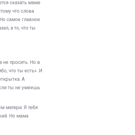
ется сказать маме
отому что слова
 Но самое главное
ал, а то, что ты
 не просить. Но в
о, что ты есть». И
открытка. А
если ты не умеешь
м матери. Я тебя
рий. Но мама