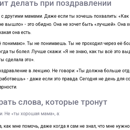
оит делать при поздравлении
 с другими мамами. Даже если ты хочешь похвалить: «Как т
не вышло» - это обидно. Она не хочет быть «лучшей». Она х
какая она есть.
ё понимаю». Ты не понимаешь. Ты не проходил через её бо
когда ты болел. Лучше скажи: «Я не знаю, как ты всё это в
ты сделала это».
здравление в лекцию. Не говори: «Ты должна больше отд
аботаешь» - даже если это правда. Сегодня не день для с
арности.
рать слова, которые тронут
и. Не «ты хорошая мама», а:
, как мне помочь, даже когда я сам не знал, что мне нужно