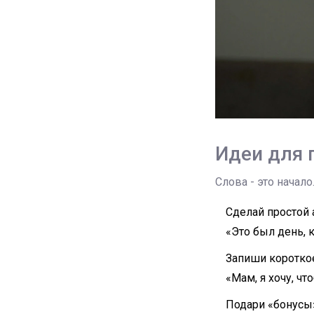
Идеи для 
Слова - это начал
Сделай простой а
«Это был день, к
Запиши короткое
«Мам, я хочу, чт
Подари «бонусы»