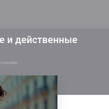
е и действенные
е способы