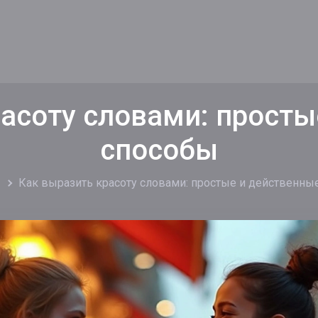
расоту словами: просты
способы
Как выразить красоту словами: простые и действенны