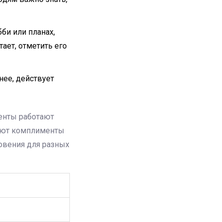
би или планах,
ает, отметить его
нее, действует
енты работают
нают комплименты
новения для разных