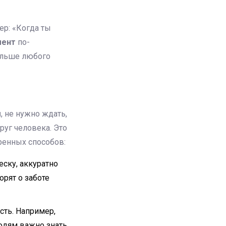
ер: «Когда ты
мент
по-
ольше любого
ы
, не нужно ждать,
руг человека. Это
еренных способов:
еску, аккуратно
рят о заботе
сть. Например,
юдям важно знать,