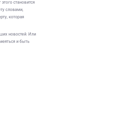
этого становится
оту словами,
рту, которая
оших новостей. Или
смеяться и быть