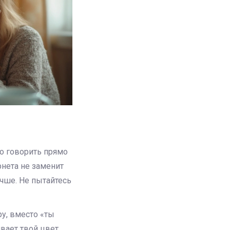
о говорить прямо
рнета не заменит
учше. Не пытайтесь
у, вместо «ты
вает твой цвет