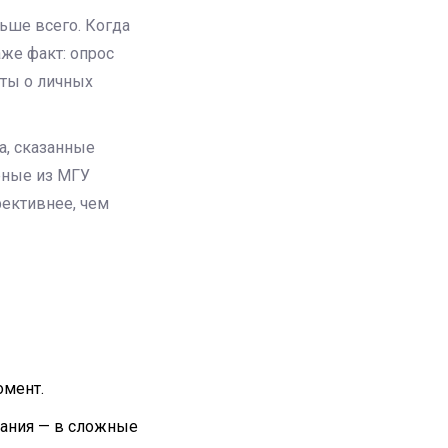
льше всего. Когда
же факт: опрос
ты о личных
ва, сказанные
еные из МГУ
ективнее, чем
омент.
мания — в сложные