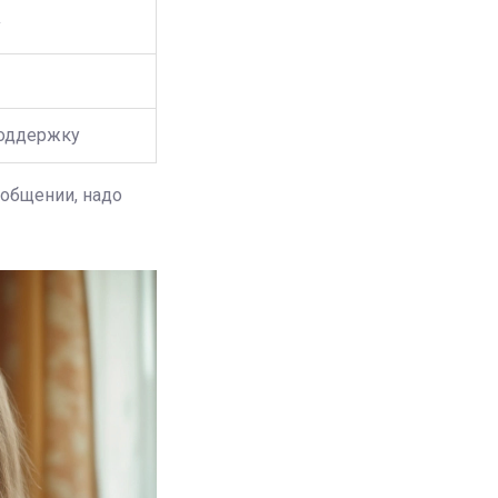
у
поддержку
общении, надо