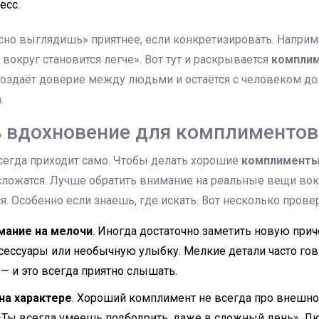
есс.
сно выглядишь» приятнее, если конкретизировать. Наприм
вокруг становится легче». Вот тут и раскрывается
компли
создаёт доверие между людьми и остаётся с человеком д
.
ь вдохновение для комплиментов
сегда приходит само. Чтобы делать хорошие
комплимент
сложатся. Лучше обратить внимание на реальные вещи вок
я. Особенно если знаешь, где искать. Вот несколько пров
мание на мелочи
. Иногда достаточно заметить новую прич
ессуары или необычную улыбку. Мелкие детали часто гово
 — и это всегда приятно слышать.
на характере
. Хороший комплимент не всегда про внешно
«Ты всегда умеешь подбодрить, даже в сложный день». Л