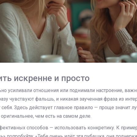
ить искренне и просто
ьно усиливали отношения или поднимали настроение, важн
разу чувствуют фальшь, и никакая заученная фраза из инте
 себя. Здесь действует главное правило — проще значит л
 оригинальнее, чем есть на самом деле.
фективных способов — использовать конкретику. К пример
 попробуйте: «Тебе очень идёт эта рубашка, она подчерки