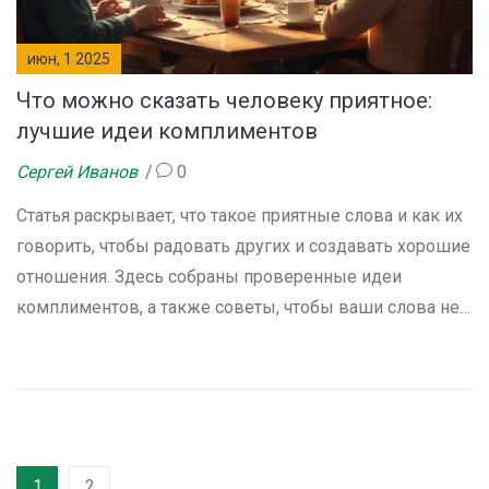
июн, 1 2025
Что можно сказать человеку приятное:
лучшие идеи комплиментов
Сергей Иванов
0
Статья раскрывает, что такое приятные слова и как их
говорить, чтобы радовать других и создавать хорошие
отношения. Здесь собраны проверенные идеи
комплиментов, а также советы, чтобы ваши слова не
звучали фальшиво. Разбираемся, почему простая
фраза может поднять настроение на весь день и как
подобрать пожелание в разные моменты жизни.
Узнаете, какие фразы действительно работают и чем
отличаются мужские и женские комплименты. Всё
1
2