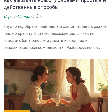
Как выразить красоту словами: простые и
действенные способы
Сергей Иванов
0
Трудно подобрать правильные слова, чтобы выразить
чью-то красоту. В статье рассказывается, как не
говорить банальности, а делать искренние и
запоминающиеся комплименты. Разберём, почему
важно быть конкретным, как подмечать детали и
почему искренность ценится больше всего. Приведём
простые фразы и советы, чтобы ваши слова
действительно радовали. А ещё обсудим ошибки, из-
за которых хорошие слова могут работать в обратную
сторону.