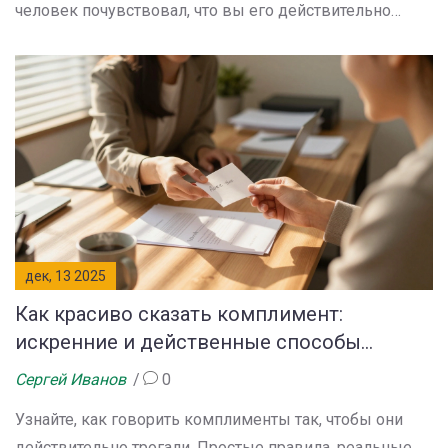
человек почувствовал, что вы его действительно
видите.
дек, 13 2025
Как красиво сказать комплимент:
искренние и действенные способы
сделать человека счастливым
Сергей Иванов
0
Узнайте, как говорить комплименты так, чтобы они
действительно трогали. Простые правила, реальные