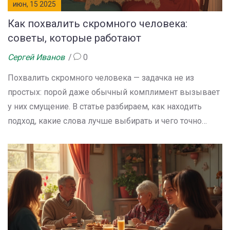
июн, 15 2025
Как похвалить скромного человека:
советы, которые работают
Сергей Иванов
0
Похвалить скромного человека — задачка не из
простых: порой даже обычный комплимент вызывает
у них смущение. В статье разбираем, как находить
подход, какие слова лучше выбирать и чего точно
избегать. Расскажем о необычных способах показать
уважение и признание без пафоса. Приведём рабочие
примеры, которые не поставят собеседника в
неловкое положение. Всё — на простом и понятном
языке, чтобы пригодилось в жизни.