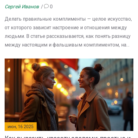
Сергей Иванов
0
Делать правильные комплименты — целое искусство,
от которого зависит настроение и отношения между
людьми. В статье рассказывается, как понять разницу
между настоящим и фальшивым комплиментом, на
что обращать внимание в человеке, чтобы сделать
ему приятно, и почему стоит избегать банальных фраз.
Также вы найдёте реальные советы для каждого дня
и неожиданные факты о том, как комплименты
влияют на нашу самооценку и доверие к другим.
июн, 16 2025