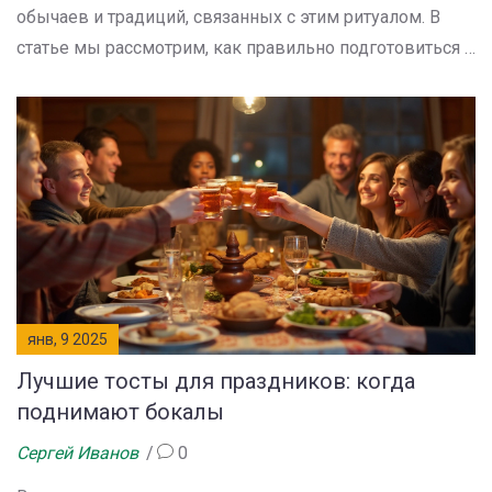
обычаев и традиций, связанных с этим ритуалом. В
статье мы рассмотрим, как правильно подготовиться к
произнесению тоста, какие особенности стоит
учитывать в разных ситуациях, а также поделимся
полезными советами и интересными фактами. Этот
материал будет полезен всем, кто хочет удивить
собравшихся и оставить тёплые воспоминания о себе.
Погружайтесь в мир праздничных традиций и учитесь
поражать красноречием и остроумием.
янв, 9 2025
Лучшие тосты для праздников: когда
поднимают бокалы
Сергей Иванов
0