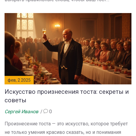
запомнился надолго. Важные советы включают в себя
правильно подготовленную речь, искренность и
умение импровизировать. Лаконичность и чувство
юмора тоже сыграют на вашей стороне. Давайте
разберемся, как сделать ваш тост по-настоящему
крутым.
фев, 2 2025
Искусство произнесения тоста: секреты и
советы
Сергей Иванов
0
Произнесение тоста — это искусство, которое требует
не только умения красиво сказать, но и понимания