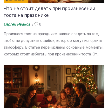
Что не стоит делать при произнесении
тоста на празднике
Сергей Иванов
0
Произнося тост на празднике, важно следить за тем,
чтобы не допустить ошибок, которые могут испортить
атмосферу. В статье перечислены основные моменты,
которых стоит избегать при произнесении тоста. От
излишней длины речи до использования
неподходящих тем — узнаем, как сохранить
позитивный настрой. Полезные советы помогут
поддержать праздничное настроение и расположить
слушателей к себе. Также рассказано о культурных
особенностях тостов в разных странах.