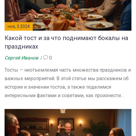
ноя, 3 2024
Какой тост и за что поднимают бокалы на
праздниках
Сергей Иванов
0
Тосты — неотъемлемая часть множества праздников и
важных мероприятий. В этой статье мы расскажем об
истории и значении тостов, а также поделимся
интересными фактами и советами, как произнести
запоминающийся тост. Вы узнаете, какие тосты
уместны для различных событий и какой тост
поднимают за разные поводы. Читайте дальше и
становитесь мастером застольного слова.