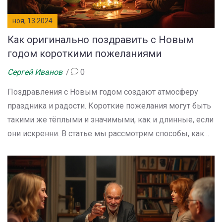
ноя, 13 2024
Как оригинально поздравить с Новым
годом короткими пожеланиями
Сергей Иванов
0
Поздравления с Новым годом создают атмосферу
праздника и радости. Короткие пожелания могут быть
такими же тёплыми и значимыми, как и длинные, если
они искренни. В статье мы рассмотрим способы, как
выразить свои чувства лаконично и с душой. Также
поделимся идеями и примерами, которые помогут в
создании уникальных поздравлений. Пусть ваши
слова согревают сердца близких в это волшебное
время года.