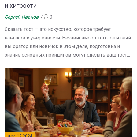
и хитрости
Сергей Иванов
0
Сказать тост — это искусство, которое требует
навыков и уверенности. Независимо от того, опытный
вы оратор или новичок в этом деле, подготовка и
знание основных принципов могут сделать ваш тост
запоминающимся и впечатляющим. В статье мы
расскажем о различных техниках и подходах, которые
помогут вам не только написать хороший тост, но и
произнести его с чувством. Ознакомьтесь с
практическими советами и вдохновляющими
примерами, чтобы чувствовать себя спокойно и
уверенно на любом празднике.
дек, 12 2024