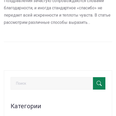
Поздравления зачастую сопровождаются словами
благодарности, и иногда стандартное «спасибо» не
передает всей искренности и теплоты чувств. В статье
рассмотрим различные способы выразить
благодарность более креативно и сердечно. Будут
предложены необычные и креативные варианты,
которые смогут разнообразить ваш лексикон и
сделать поздравления более эмоциональными.
Применяя новые выражения, можно добавить
индивидуальности к своим поздравительным речам.
Категории