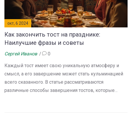
окт, 6 2024
Как закончить тост на празднике:
Наилучшие фразы и советы
Сергей Иванов
0
Каждый тост имеет свою уникальную атмосферу и
смысл, а его завершение может стать кульминацией
всего сказанного. В статье рассматриваются
различные способы завершения тостов, которые
подойдут для любого праздника или важного события.
Вы узнаете об истории и традициях тостов, популярных
фразах и советах, как сделать ваше выступление
незабываемым. Обсуждаются также культурные
особенности и интересные факты о тостах в разных