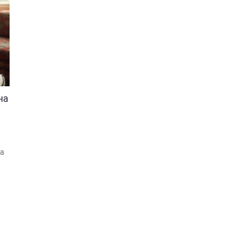
на
на