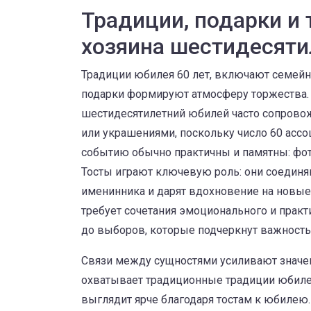
Традиции, подарки и 
хозяина шестидесяти
Традиции
юбилея 60 лет
,
включают семейны
подарки
формируют атмосферу торжества. 
шестидесятилетний юбилей часто сопровож
или украшениями, поскольку число 60 ассо
событию обычно практичны и памятны: фото
Тосты играют ключевую роль: они соединя
именинника и дарят вдохновение на новые
требует сочетания эмоционального и практ
до выборов, которые подчеркнут важность
Связи между сущностями усиливают значе
охватывает традиционные
традиции юбил
выглядит ярче благодаря
тостам к юбилею