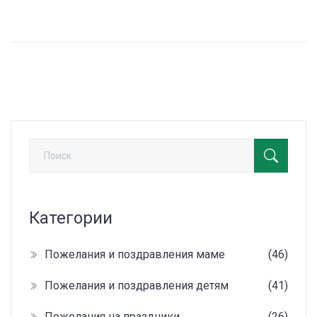
благодарность более креативно и сердечно. Будут
предложены необычные и креативные варианты,
которые смогут разнообразить ваш лексикон и
сделать поздравления более эмоциональными.
Применяя новые выражения, можно добавить
индивидуальности к своим поздравительным речам.
Категории
Пожелания и поздравления маме
(46)
Пожелания и поздравления детям
(41)
Пожелания на праздники
(26)