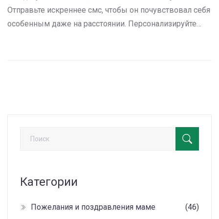
Отправьте искреннее смс, чтобы он почувствовал себя
особенным даже на расстоянии. Персонализируйте
ваше поздравление, не забудьте добавить немного
юмора и, конечно, проявите внимание, которое
вызовет улыбку. Узнайте, какие современные и
креативные подходы можно использовать, чтобы
выразить свои теплые чувства издалека.
Категории
Пожелания и поздравления маме
(46)