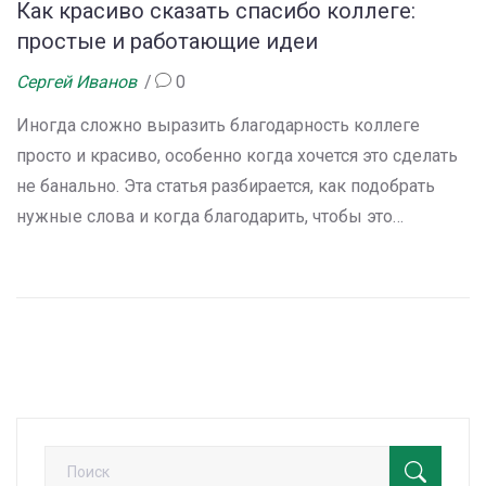
Как красиво сказать спасибо коллеге:
простые и работающие идеи
Сергей Иванов
0
Иногда сложно выразить благодарность коллеге
просто и красиво, особенно когда хочется это сделать
не банально. Эта статья разбирается, как подобрать
нужные слова и когда благодарить, чтобы это
смотрелось уместно. Разберём, что делать в
официальных и неформальных ситуациях. Поделимся
советами, чтобы человек точно почувствовал ваше
искреннее отношение. С примерами, которые можно
использовать на любой праздник или просто так.