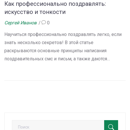
Как профессионально поздравлять:
искусство и тонкости
Сергей Иванов
0
Научиться профессионально поздравлять легко, если
знать несколько секретов! В этой статье
раскрываются основные принципы написания
поздравительных смс и письм, а также даются
практические советы, от идеи до выбора правильных
слов. Мы рассмотрим, как выбрать подходящий стиль
и тон поздравления, чтобы ваше пожелание
выделилось и запомнилось. Узнайте, почему важно
персонализировать текст и какие ошибки стоит
избегать, чтобы ваше поздравление прозвучало
искренне и запомнилось надолго.