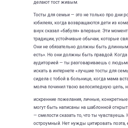
делают тост живым.
Тосты для семьи — это не только про дни 
юбилеях, когда возвращаются дети из кома
внук сказал «бабуля» впервые. Эти момент
традиции
,
устойчивые обычаи, которые св
Они не обязательно должны быть длинными.
есть». Но они должны быть правдой. Когда
аудиторией — ты разговариваешь с людьми
искать в интернете «лучшие тосты для семь
сидела с тобой в больнице, когда мама вста
молча починил твою велосипедную цепь, не 
искренние пожелания
,
личные, конкретные
могут быть написаны на шаблонной откры
— смелости сказать то, что ты чувствуешь
остроумный. Нет нужды цитировать поэта, ес