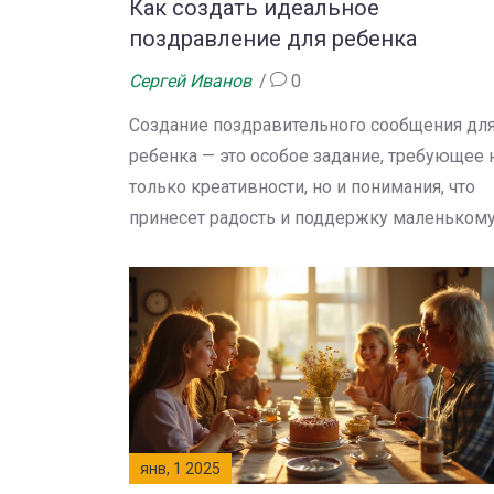
Как создать идеальное
поздравление для ребенка
Сергей Иванов
0
Создание поздравительного сообщения дл
ребенка — это особое задание, требующее 
только креативности, но и понимания, что
принесет радость и поддержку маленьком
человеку. В статье обсуждаются принципы
написания детских пожеланий, включая уче
возраста и интересов ребенка, использова
ярких и Символичных элементов, а также
несколько вдохновляющих примеров.
Искренность и добрый юмор — важные
составляющие такого послания. Откройте д
себя способы сделать поздравление не
янв, 1 2025