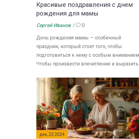
только запоминающимся, но и по-настоящ
Красивые поздравления с днем
душевным.
рождения для мамы
Сергей Иванов
0
День рождения мамы — особенный
праздник, который стоит того, чтобы
подготовиться к нему с особым вниманием
Чтобы произвести впечатление и выразить
самые теплые чувства к матери, важно
выбрать правильные слова и подходящие
подарки. В статье обсуждаются уникальны
способы, как сделать день рождения мам
незабываемым, примеры искренних
поздравлений и креативные идеи для
подарков. Вдохновение и полезные совет
помогут воплотить все идеи в жизнь, чтоб
дек, 22 2024