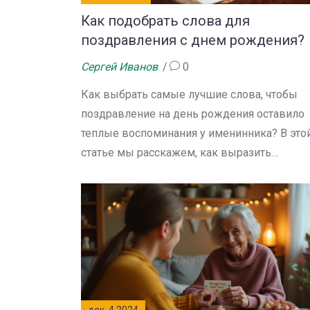
Как подобрать слова для
поздравления с днем рождения?
Сергей Иванов
0
Как выбрать самые лучшие слова, чтобы
поздравление на день рождения оставило
теплые воспоминания у именинника? В это
статье мы расскажем, как выразить
искренние пожелания, сделать смс
незабываемым и наполнить его приятным
сюрпризами. Читайте секреты
профессионалов и вдохновляйтесь
примерами. Помогите своим друзьям и
близким почувствовать всю теплоту вашег
внимания и заботы.