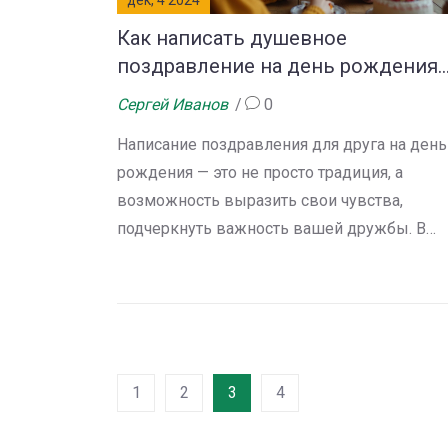
дек, 4 2024
Как написать душевное
поздравление на день рождения
другу
Сергей Иванов
0
Написание поздравления для друга на день
рождения — это не просто традиция, а
возможность выразить свои чувства,
подчеркнуть важность вашей дружбы. В
статье вы найдете советы о том, как напис
искренние пожелания, сделать их
уникальными и запоминающимися. Узнайте
как сделать так, чтобы ваше поздравление
тронуло сердце близкого человека.
1
2
3
4
Несколько интересных идей и примеры
сообщений помогут вам создать невероятн