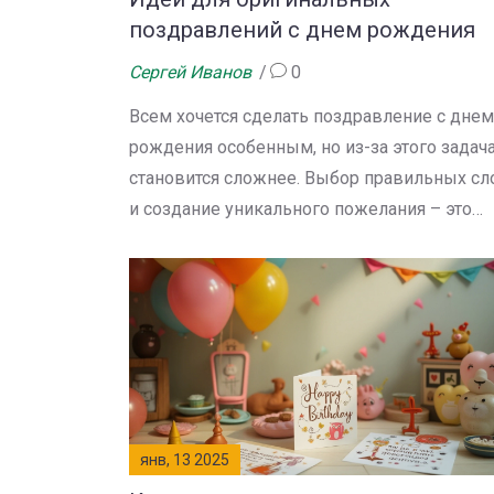
поздравлений с днем рождения
Сергей Иванов
0
Всем хочется сделать поздравление с днем
рождения особенным, но из-за этого задач
становится сложнее. Выбор правильных сл
и создание уникального пожелания – это
настоящее искусство. В этой статье мы
рассматриваем несколько необычных идей
которые помогут сделать ваше
поздравление действительно
запоминающимся. Подбирайте слова,
которые вызывают эмоции и радуют серд
именинника.
янв, 13 2025