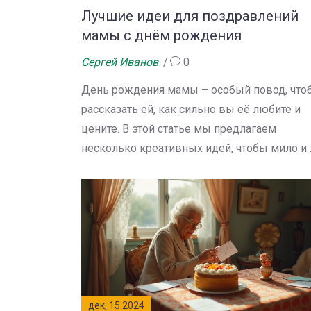
этот день оставил самые приятные
Лучшие идеи для поздравлений
воспоминания.
мамы с днём рождения
Сергей Иванов
0
День рождения мамы – особый повод, что
рассказать ей, как сильно вы её любите и
цените. В этой статье мы предлагаем
несколько креативных идей, чтобы мило и
оригинально поздравить вашу маму. Узнайт
как подарить ей незабываемые эмоции с
помощью простых, но эффективных
способов. Ведь мама заслуживает самого
лучшего внимания в этот день. Поддержит
её с теплом и заботой.
дек, 15 2024