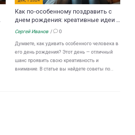
дек, 1 2024
Как по-особенному поздравить с
днем рождения: креативные идеи и
советы
Сергей Иванов
0
Думаете, как удивить особенного человека в
его день рождения? Этот день — отличный
шанс проявить свою креативность и
внимание. В статье вы найдете советы по
ать
подбору неординарных подарков,
организации незабываемого праздника и
,
созданию эмоционально значимого
поздравления. Нюансы личных предпочтений
именинника помогут сделать день
незабываемым. Подарите тепло и внимание
ое
вашему особенному человеку.