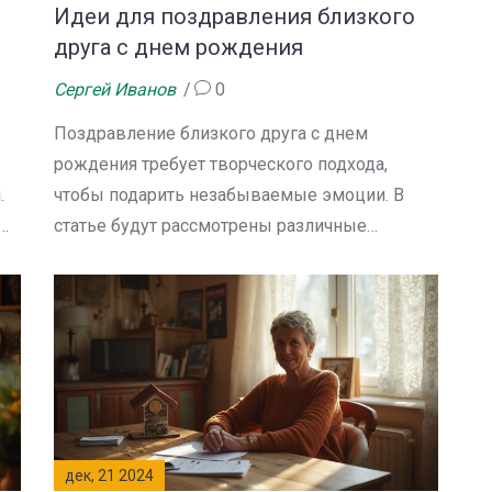
ему
позволят вам подарить частичку себя,
Идеи для поздравления близкого
несмотря на километр.
друга с днем рождения
Сергей Иванов
0
Поздравление близкого друга с днем
рождения требует творческого подхода,
.
чтобы подарить незабываемые эмоции. В
статье будут рассмотрены различные
варианты празднования, отчасти зависящие
от интересов именинника. Полезные советы
е
помогут выбрать подходящий подарок и
ы
организовать сюрприз. Также будет затронута
тема выбора подходящего места и формата
события. Важно учесть, как впечатлить друга,
ы
сделав день рождения незабываемым.
ы
дек, 21 2024