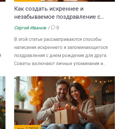
Как создать искреннее и
незабываемое поздравление с
днем рождения для друга
Сергей Иванов
0
В этой статье рассматриваются способы
написания искреннего и запоминающегося
й
поздравления с днем рождения для друга.
Советы включают личные упоминания и
интересные идеи, чтобы сделать
и
поздравление уникальным и теплым. Статья
раскрывает несколько вдохновляющих
способов выразить свои чувства и принести
радость имениннику. Здесь можно найти
о
практические рекомендации и примеры,
которые помогут создать яркое пожелание.