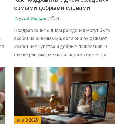
самыми добрыми словами
Сергей Иванов
0
Поздравления с днём рождения могут быть
а
особенно значимыми, если они выражают
ов
искренние чувства и добрые пожелания. В
статье рассматриваются идеи и советы по
созданию тёплых и личных поздравлений.
,
Особое внимание уделяется выбору слов,
которые дойдут до сердца именинника.
Узнайте, как креативно и корректно выразить
свои наилучшие пожелания в смс-
це
поздравлениях. Находите вдохновение для
создания уникальных сообщений, чтобы ваш
текст запомнился надолго.
янв, 9 2025