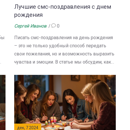
Лучшие смс-поздравления с днем
рождения
Сергей Иванов
0
бы
Писать смс-поздравления на день рождения
– это не только удобный способ передать
свои пожелания, но и возможность выразить
чувства и эмоции. В статье мы обсудим, как
е,
написать трогательное смс, поделимся
секретами оригинальности и вдохновения.
Особенное внимание уделим коротким, но
емким пожеланиям. Эти советы помогут
е
каждому быть оригинальнее в своих
поздравлениях. Мы покажем, как
искренность и творчество могут радовать и
запоминаться.
дек, 7 2024