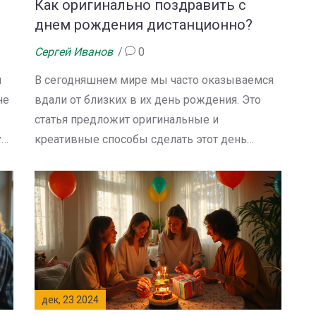
Как оригинально поздравить с
днем рождения дистанционно?
Сергей Иванов
0
я
В сегодняшнем мире мы часто оказываемся
не
вдали от близких в их день рождения. Это
статья предложит оригинальные и
у
креативные способы сделать этот день
особенным даже на расстоянии. Вы узнаете,
т
как воспользоваться технологиями для
ние
создания незабываемых поздравлений
онлайн или с помощью отправки сюрпризов.
Также будут приведены вдохновляющие
примеры троеобразных подходов к
ля
организации виртуальных праздников. Вы
обязательно найдете здесь идеи, которые
дек, 23 2024