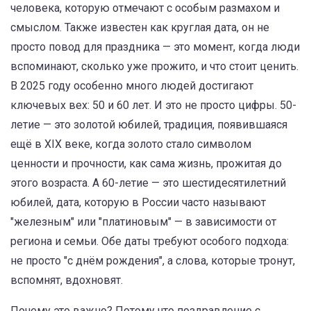
человека, которую отмечают с особым размахом и
смыслом
. Также известен как
круглая дата
, он не
просто повод для праздника — это момент, когда люди
вспоминают, сколько уже прожито, и что стоит ценить
.
В 2025 году особенно много людей достигают
ключевых вех: 50 и 60 лет. И это не просто цифры. 50-
летие — это
золотой юбилей
,
традиция, появившаяся
ещё в XIX веке, когда золото стало символом
ценности и прочности, как сама жизнь, прожитая до
этого возраста
. А 60-летие — это
шестидесятилетний
юбилей
,
дата, которую в России часто называют
"железным" или "платиновым" — в зависимости от
региона и семьи
. Обе даты требуют особого подхода:
не просто "с днём рождения", а слова, которые тронут,
вспомнят, вдохновят
.
Почему это важно? Потому что поздравление с