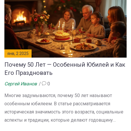
поздравлений и приведены советы, которые помогут
сделать ваше поздравление особо трогательным и
искренним. Ведь ежедневное вдохновение и радость
можно черпать из правильных слов, сказанных в
нужный момент.
янв, 2 2025
Почему 50 Лет — Особенный Юбилей и Как
Его Праздновать
Сергей Иванов
0
Многие задумываются, почему 50 лет называют
особенным юбилеем. В статье рассматривается
историческая значимость этого возраста, социальные
аспекты и традиции, которые делают годовщину
пятидесятилетия уникальной. Приводятся полезные