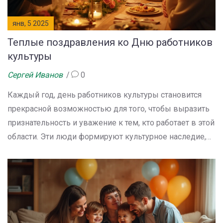
янв, 5 2025
Теплые поздравления ко Дню работников
культуры
Сергей Иванов
0
Каждый год, день работников культуры становится
прекрасной возможностью для того, чтобы выразить
признательность и уважение к тем, кто работает в этой
области. Эти люди формируют культурное наследие,
вдохновляют на творчество и создают пространство
для искусства в нашей жизни. Праздник позволяет не
только отметить их вклад в общество, но и задуматься
о том, как мы можем поддержать их работу. Открытки,
теплые слова и небольшие жесты внимания могут
иметь огромное значение.