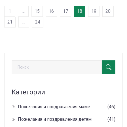
создать яркое и запоминающееся тексовое
1
…
15
16
17
18
19
20
поздравление.
21
…
24
Категории
Пожелания и поздравления маме
(46)
Пожелания и поздравления детям
(41)