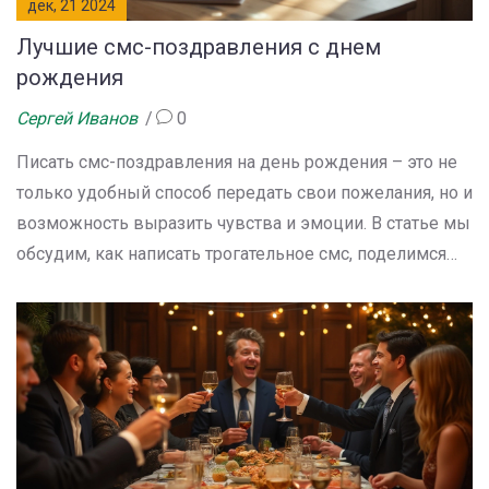
дек, 21 2024
Лучшие смс-поздравления с днем
рождения
Сергей Иванов
0
Писать смс-поздравления на день рождения – это не
только удобный способ передать свои пожелания, но и
возможность выразить чувства и эмоции. В статье мы
обсудим, как написать трогательное смс, поделимся
секретами оригинальности и вдохновения. Особенное
внимание уделим коротким, но емким пожеланиям.
Эти советы помогут каждому быть оригинальнее в
своих поздравлениях. Мы покажем, как искренность и
творчество могут радовать и запоминаться.