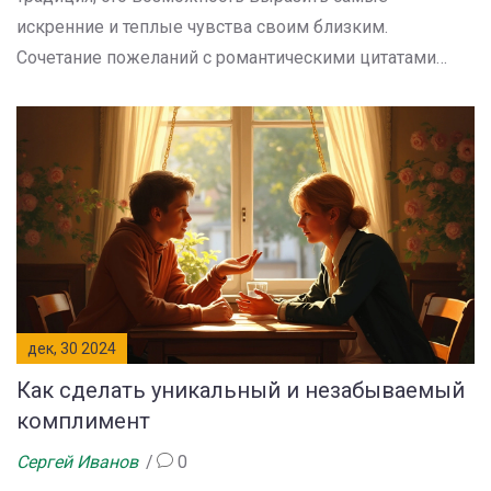
искренние и теплые чувства своим близким.
Сочетание пожеланий с романтическими цитатами
позволяет создать уникальную атмосферу и сделать
момент по-настоящему запоминающимся. В статье вы
узнаете, как правильно подбирать цитаты для
поздравлений, какие слова лучше использовать для
создания праздничного настроения и как переплетать
их с личными пожеланиями, чтобы оставить
неизгладимое впечатление.
дек, 30 2024
Как сделать уникальный и незабываемый
комплимент
Сергей Иванов
0