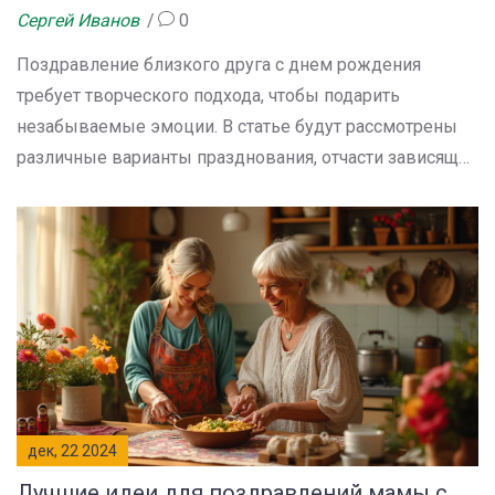
Сергей Иванов
0
Поздравление близкого друга с днем рождения
требует творческого подхода, чтобы подарить
незабываемые эмоции. В статье будут рассмотрены
различные варианты празднования, отчасти зависящие
от интересов именинника. Полезные советы помогут
выбрать подходящий подарок и организовать
сюрприз. Также будет затронута тема выбора
подходящего места и формата события. Важно учесть,
как впечатлить друга, сделав день рождения
незабываемым.
дек, 22 2024
Лучшие идеи для поздравлений мамы с