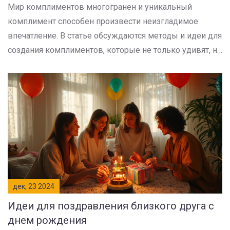
Мир комплиментов многогранен и уникальный
комплимент способен произвести неизгладимое
впечатление. В статье обсуждаются методы и идеи для
создания комплиментов, которые не только удивят, но
и порадуют получателя. Рассматриваются важные
аспекты, такие как искренность и понимание личности,
а также приводятся примеры комплиментов, которые
подчеркнут индивидуальные качества человека.
Учитесь выражать свои чувства так, чтобы это звучало
естественно и запоминающе.
дек, 23 2024
Идеи для поздравления близкого друга с
днем рождения