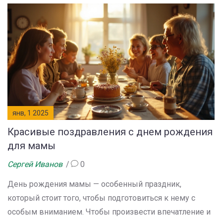
советы по подготовке праздника, идеи для
поздравлений и подарков, а также интересные факты
о том, как можно отпраздновать это событие. Юбилей
в 50 лет — это не просто дата, а символ жизненной
мудрости и опыта.
янв, 1 2025
Красивые поздравления с днем рождения
для мамы
Сергей Иванов
0
День рождения мамы — особенный праздник,
который стоит того, чтобы подготовиться к нему с
особым вниманием. Чтобы произвести впечатление и