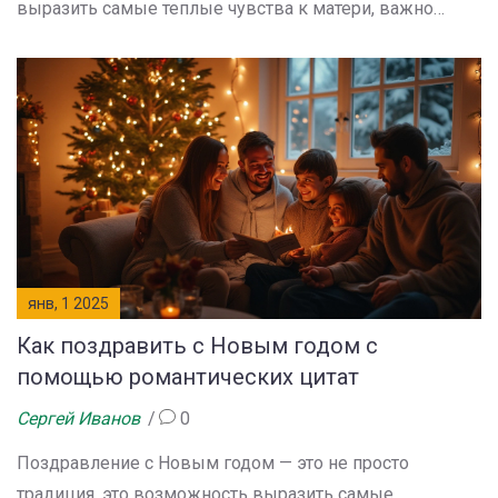
выразить самые теплые чувства к матери, важно
выбрать правильные слова и подходящие подарки. В
статье обсуждаются уникальные способы, как сделать
день рождения мамы незабываемым, примеры
искренних поздравлений и креативные идеи для
подарков. Вдохновение и полезные советы помогут
воплотить все идеи в жизнь, чтобы этот день оставил
самые приятные воспоминания.
янв, 1 2025
Как поздравить с Новым годом с
помощью романтических цитат
Сергей Иванов
0
Поздравление с Новым годом — это не просто
традиция, это возможность выразить самые